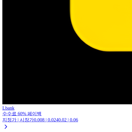
Lbank
수수료
60
%
페이백
지정가 | 시장가
0.008
|
0.024
0.02
|
0.06