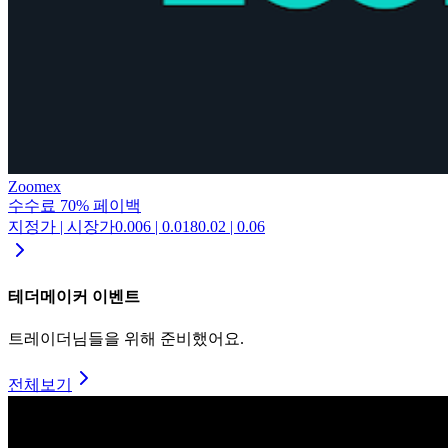
Zoomex
수수료
70
%
페이백
지정가 | 시장가
0.006
|
0.018
0.02
|
0.06
테더메이커
이벤트
트레이더님들을 위해 준비했어요.
전체보기