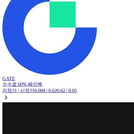
GATE
수수료
60
%
페이백
지정가 | 시장가
0.008
|
0.02
0.02
|
0.05