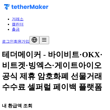
거래소
캘린더
출금
로그인
회원가입
테더메이커 - 바이비트·OKX·
비트겟·빙엑스·게이트아이오
공식 제휴 암호화폐 선물거래
실시간 정산 · 페이백 플랫폼
수수료 셀퍼럴 페이백 플랫폼
버려지는 수수료로
₩6.4억
최대 70%
1,000+
새로운 기회
를 만들어
가입자
8월 환급액
환급률
보세요
환급 대시
실시
내 환급액 조회
보드
간