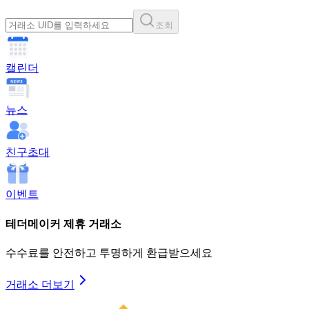
이번 달 누적 환
0.0001 USDT
까지 투명하게.
급
조회
₩ 2,985,000
전월 대비
+18.4%
캘린더
뉴스
친구초대
이벤트
테더메이커
제휴 거래소
수수료를 안전하고 투명하게 환급받으세요
거래소 더보기