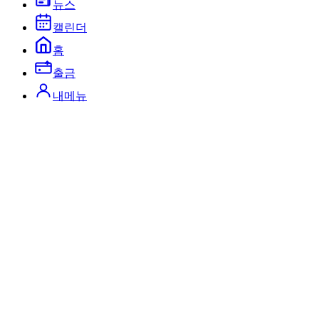
뉴스
캘린더
홈
출금
내메뉴