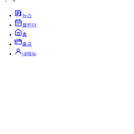
뉴스
캘린더
홈
출금
내메뉴