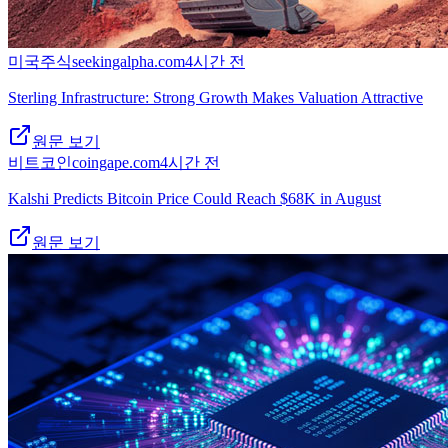
미국주식
seekingalpha.com
4시간 전
Sterling Infrastructure: Strong Growth Makes Valuation Attractive
원문 보기
비트코인
coingape.com
4시간 전
Kalshi Predicts Bitcoin Price Could Reach $68K in August
원문 보기