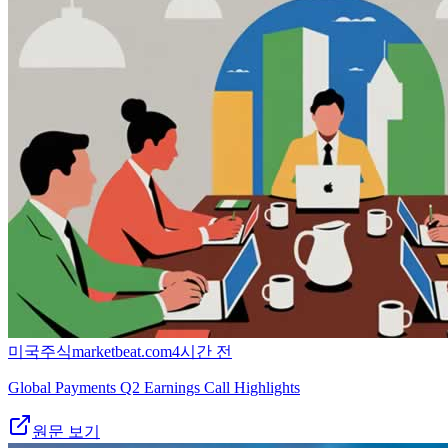
미국주식
marketbeat.com
4시간 전
Global Payments Q2 Earnings Call Highlights
원문 보기