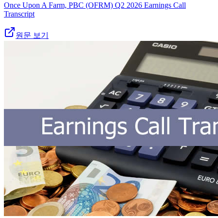
Once Upon A Farm, PBC (OFRM) Q2 2026 Earnings Call
Transcript
원문 보기