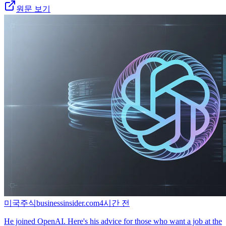
원문 보기
미국주식
businessinsider.com
4시간 전
He joined OpenAI. Here's his advice for those who want a job at the