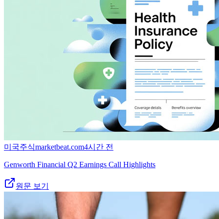
미국주식
marketbeat.com
4시간 전
Genworth Financial Q2 Earnings Call Highlights
원문 보기