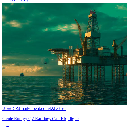
미국주식
marketbeat.com
4시간 전
Genie Energy Q2 Earnings Call Highlights