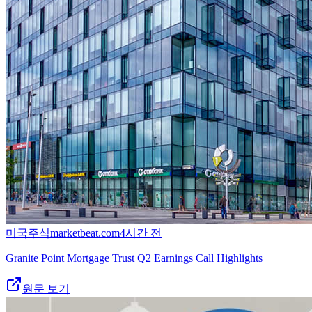
미국주식
marketbeat.com
4시간 전
Granite Point Mortgage Trust Q2 Earnings Call Highlights
원문 보기