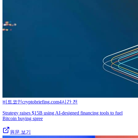
비트코인
cryptobriefing.com
4시간 전
Strategy raises $15B using AI-designed financing tools to fuel
Bitcoin buying spree
원문 보기