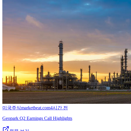
미국주식
marketbeat.com
4시간 전
Geopark Q2 Earnings Call Highlights