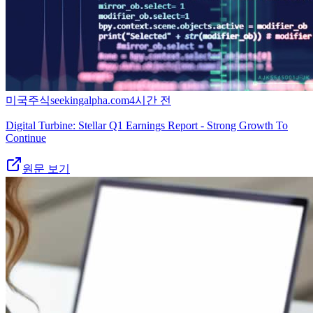
미국주식
seekingalpha.com
4시간 전
Digital Turbine: Stellar Q1 Earnings Report - Strong Growth To
Continue
원문 보기