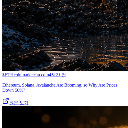
$
ETH
coinmarketcap.com
4시간 전
Ethereum, Solana, Avalanche Are Booming, so Why Are Prices
Down 50%?
원문 보기