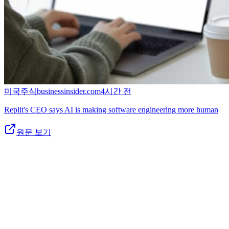
미국주식
businessinsider.com
4시간 전
Replit's CEO says AI is making software engineering more human
원문 보기