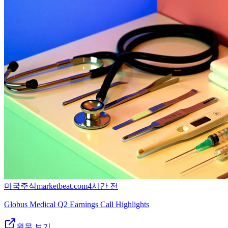
미국주식
marketbeat.com
4시간 전
Globus Medical Q2 Earnings Call Highlights
원문 보기