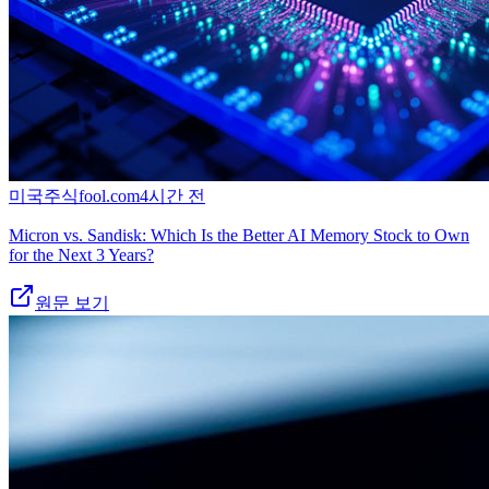
미국주식
fool.com
4시간 전
Micron vs. Sandisk: Which Is the Better AI Memory Stock to Own
for the Next 3 Years?
원문 보기