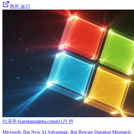
원문 보기
미국주식
seekingalpha.com
4시간 전
Microsoft: Big New AI Advantage, But Beware Duration Mismatch