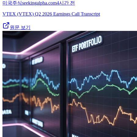
미국주식
seekingalpha.com
4시간 전
VTEX (VTEX) Q2 2026 Earnings Call Transcript
원문 보기