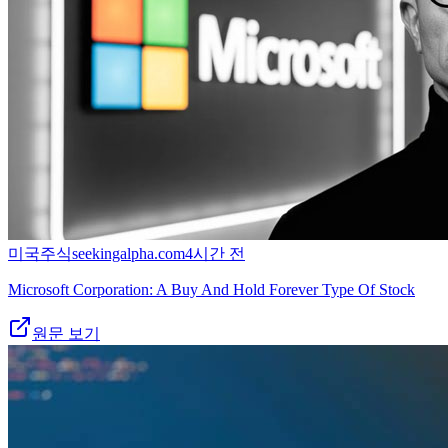
미국주식
seekingalpha.com
4시간 전
Microsoft Corporation: A Buy And Hold Forever Type Of Stock
원문 보기