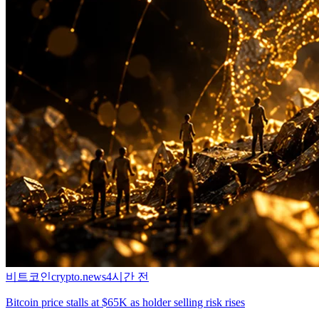
비트코인
crypto.news
4시간 전
Bitcoin price stalls at $65K as holder selling risk rises