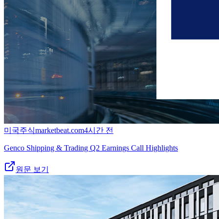
미국주식
marketbeat.com
4시간 전
Genco Shipping & Trading Q2 Earnings Call Highlights
원문 보기