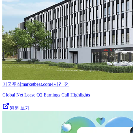
미국주식
marketbeat.com
4시간 전
Global Net Lease Q2 Earnings Call Highlights
원문 보기