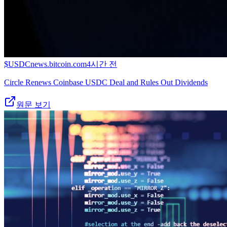
$
USDC
news.bitcoin.com
4시간 전
Circle Renews Coinbase USDC Deal and Rules Out Dividends
원문 보기