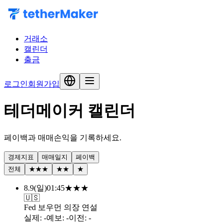
거래소
캘린더
출금
로그인
회원가입
테더메이커
캘린더
페이백과 매매손익을 기록하세요.
경제지표
매매일지
페이백
전체
★★★
★★
★
8.9
(
일
)
01:45
★
★
★
🇺🇸
Fed 보우먼 의장 연설
실제
:
-
예보
:
-
이전
:
-