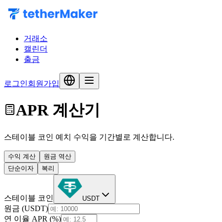
거래소
캘린더
출금
로그인
회원가입
APR 계산기
스테이블 코인 예치 수익을 기간별로 계산합니다.
수익 계산
원금 역산
단순이자
복리
스테이블 코인
USDT
원금 (USDT)
연 이율 APR (%)